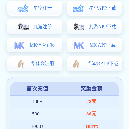
发布于 2025年10月18日
本次更新重点：
支持账号跨终端同步，收藏与浏览记录实时共享。
推荐系统升级，提升内容匹配精准度。
新增教学板块，提供澳门十大老牌信誉平台排行榜|官网入
口视频与图文指引。
v6.2.0
发布于 2025年8月10日
界面优化与核心功能更新：
新增热门内容排行，助你快速关注重点赛事。
账户系统增加等级机制，成长路径更清晰。
夜间模式配色优化，浏览更舒适。