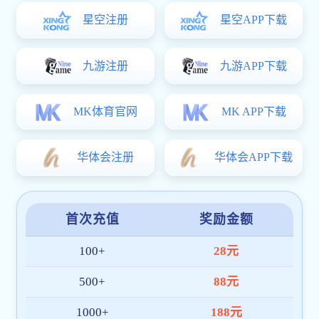
首页
/
体育新闻
/ 正文
2026-05-12 13:25
57 次阅读
湖人更衣室庆祝詹姆斯东契奇里程碑佩林
卡为雷迪克准备惊喜活动
在这个充满激情的篮球季节，洛杉矶湖人队的更衣室
迎来了一个特殊的时刻。球队不仅庆祝了超级巨星勒
布朗·詹姆斯和年轻明星卢卡·东契奇的重要里程碑，还
为前球员JJ·雷迪克准备了一场惊喜活动。这一事件不
仅展现了团队之间深厚的友情与默契，更是对个人成
就的认可和赞美。在这篇文章中，我们将从湖人更衣