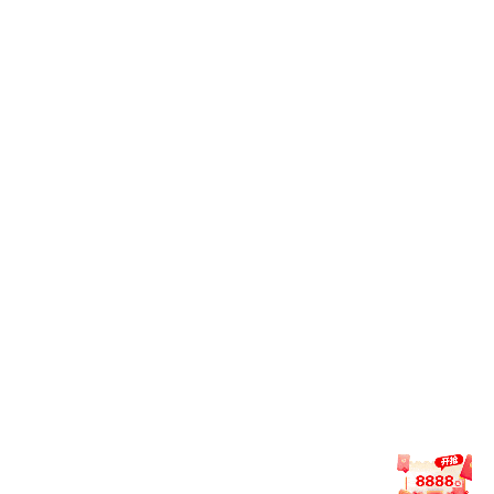
除了庆祝巨星们的重要里程碑外，湖人总经理罗伯特·
佩林卡还精心策划了一场针对前球员JJ·雷迪克的惊喜
活动，以表达对他的敬意。雷迪克作为一名杰出的射
手，对湖人的贡献不可磨灭，此次活动旨在让他感受
到团队对他的重视与关怀。
活动当天，佩林卡特地邀请了众多曾经与雷迪克并肩
作战过的老朋友，一同为他送上祝福。回忆往昔岁
月，每个人都分享了自己与雷迪克共同奋斗时光中的
点滴故事，那些欢笑和泪水交织而成的人生片段，让
现场气氛变得温馨而感人。
这样的惊喜不仅令雷迪克倍感欣慰，更加强化了团队
凝聚力。在这个瞬息万变、竞争激烈的职业体育环境
中，有这样一份情谊无疑是弥足珍贵。同时也提醒所