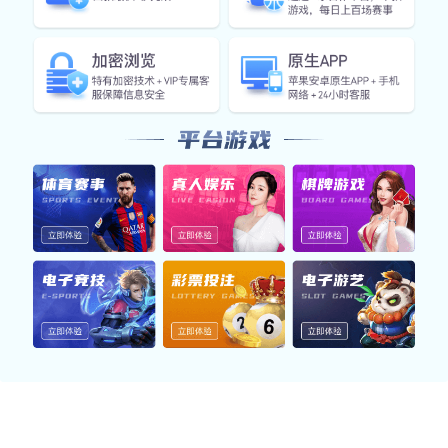
现令人瞩目，其职业生涯中的坚持与努力也是年轻球
员们学习的榜样。通过这种方式，湖人队希望能够激
励更多年轻球员追随偶像脚步，不断进步。
此外，这次庆祝活动还包括了一些趣味游戏和互动环
节，让大家放松心情，享受彼此间的快乐。在这样的
氛围下，所有成员都更加紧密地团结在一起，为接下
来的比赛做好充分准备。
2、詹姆斯与东契奇里程碑意义
勒布朗·詹姆斯作为NBA历史上最伟大的篮球运动员之
一，他所取得的一切成就都是无可争议的。他不仅打
破了多个记录，也成为许多后辈心中的偶像。而卢卡·
东契奇则是新生代代表，他以超强实力迅速崭露头