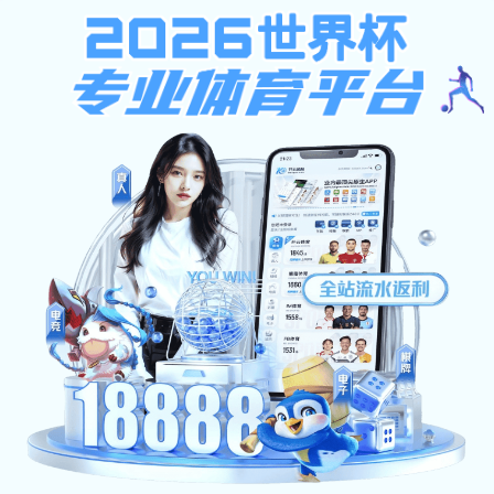
立即注册
澳门十大信誉好的平台
官网 · 权威体育数据平
台
澳门十大信誉好的平台 OFFICIAL WEBSITE
自2022年创立以来，
澳门十大信誉好的平台
致力于为
用户提供包括NBA、英超、欧洲杯、LPL在内的热门赛
事直播与数据服务，广受用户信赖。