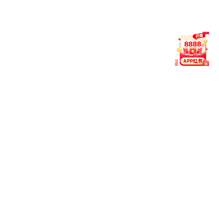
安与困惑。
与此同时，这次角色转换还促进了他的抗压能力提
升。在赛季过程中，他学会如何在关键时刻冷静处理
问题，无论是在落后的情况下还是面对强劲敌手，都
能够以平常心看待每一场比赛。这种心态不仅有助于
个人表现，更能增强整个团队士气，使之朝着共同目
标迈进。
4、丰富职业生涯的新视角
总而言之，从六号位到前场位置，让恩梅查的人生观
与职业生涯有了全新的视角。从一个专注于防守者，
到现在参与更多进攻，把控比赛节奏，这样的大幅改
变不仅拓宽了他的竞技范围，也增强了他的综合素
质。他逐渐认识到，多样化的发展才是职业运动员长