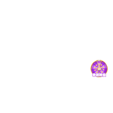
这意味着他需要不断提高自己的控球技术以及射门技
巧，以适应更高强度、更快节奏的比赛环境。
此外，在前场的位置上，队伍之间的配合显得尤为重
要。恩梅查必须学会如何与其他前锋以及中场球员建
立默契，以便进行流畅而有效率的进攻。他开始重新
审视自己的跑动路线、传球决策以及对空间利用的思
考，这些都是提升进攻效率的重要因素。
尽管这一转变带来了诸多挑战，但同时也给予了恩梅
查更多自由度和创造力。他发现自己可以通过精彩传
球或个人突破来改变比赛局势，享受那种能够直接影
响结果带来的成就感。这一过程中，他逐渐适应并掌
握了前场所需的新技能，为自己的职业生涯增添了新
的维度。