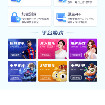
线，使各个环节保持紧密联系。在面对快速变换战术
时，他能够及时调整阵型，为球队提供稳定支持。这
种责任感给他带来了巨大的成就感，同时也让他意识
到自己在团队中的关键角色。
然而，尽管六号位的重要性不容忽视，但它往往缺乏
进攻机会。这使得许多球员渴望尝试更具攻击性的前
场位置。对于恩梅查而言，这种渴望促使他探索自身
潜能，并勇敢地迎接新的挑战。
2、前场位置的新技能需求
当恩梅查转向前场位置时，他面临着截然不同的一系
列挑战。在这个新角色中，不仅要关注进攻，还必须
具备敏锐的洞察力，以捕捉机会并有效地完成射门。