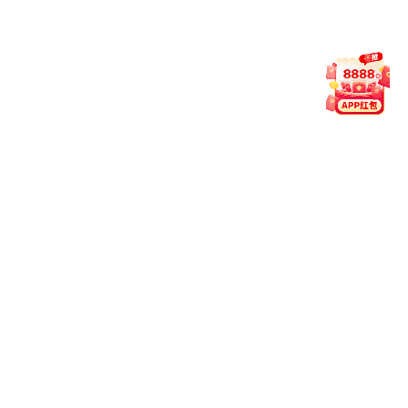
因此，这场比赛不仅是一场体育竞技，也是双方教练
智慧与策略的一次较量。
4、球迷反响及媒体关注度
此次关键之战吸引了大量媒体聚焦，而对于普通观众
来说，更是充满期待。在社交平台上，各种关于比赛
前景和预测的信息纷纷涌现，不少球迷对于杜兰特是
否能够参赛表示高度关注。他们希望看到最强阵容齐
聚一堂，共同展现高水平篮球盛宴。
与此同时，各大体育媒体也对此进行了深入报道，不
仅分析两队实力，还探讨各自战术风格以及近期状态
等因素。这种多角度解读不仅提升了赛事话题热度，
也让更多篮球爱好者参与其中。尤其是在社交网络时
代，通过实时更新的数据统计和专家点评，让大家可