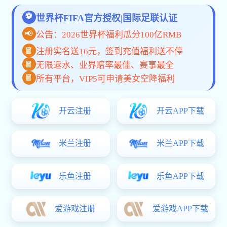
立即下载澳门十大信誉好的平台APP