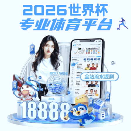
立即注册
澳门十大信誉好的平台
官网 · 权威体育数据平
台
澳门十大信誉好的平台 OFFICIAL WEBSITE
自2022年创立以来，
澳门十大信誉好的平台
致力于为
用户提供包括NBA、英超、欧洲杯、LPL在内的热门赛
事直播与数据服务，广受用户信赖。