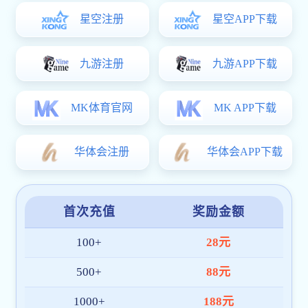
首页
/
体育新闻
/ 正文
2026-05-12 02:01
47 次阅读
关键一战火箭对决湖人杜兰特左脚踝扭伤
出战存疑引发关注
在这场关键的比赛中，火箭与湖人的对决备受瞩目，
尤其是杜兰特因左脚踝扭伤而出战存疑，更是引发了
广泛的关注。本文将从几个方面详细分析这场比赛的
意义、杜兰特的伤情影响、球队阵容调整以及球迷的
反应等方面，对这一盛事进行全面探讨。通过对比赛
前景、战术布置及其可能对季后赛走势产生的影响进