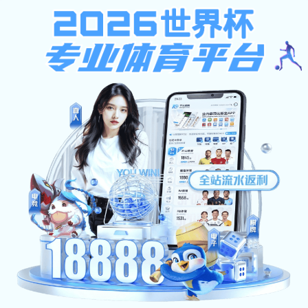
立即注册
澳门十大信誉好的平台
官网 · 权威体育数据平
台
澳门十大信誉好的平台 OFFICIAL WEBSITE
自2022年创立以来，
澳门十大信誉好的平台
致力于为
用户提供包括NBA、英超、欧洲杯、LPL在内的热门赛
事直播与数据服务，广受用户信赖。