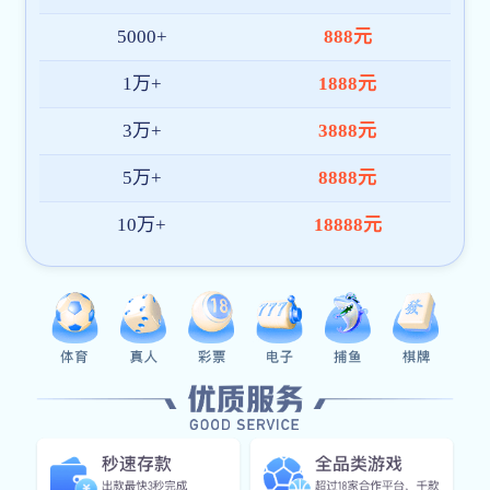
涯特点以及他们在进球方面的优势；其次，分析这两
个数字所代表的历史背景与时代特征；第三，讨论两
位球员在全球足球文化中的地位及影响力；最后，我
们将展望未来，讨论他们是否能够继续打破更多纪
录。通过这些角度的阐述，我们希望能更全面地理解
21世纪进球王者这一称号的重要性。
1、C罗与梅西职业生涯特点
克里斯蒂亚诺·罗纳尔多（C罗）和利昂内尔·梅西（梅
西）都是当代足坛最具影响力的人物。C罗以其惊人
的身体素质和强大的运动能力著称，他是一名典型的
全能前锋，擅长于空中争顶、远射以及突破防线。他
不仅仅依靠速度，还凭借出色的技术能力，使得他在
比赛中总能找到良好的进攻机会。