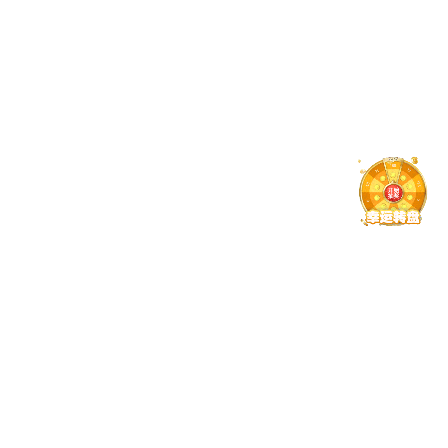
自身速度与灵活性撕扯对方防线。同时，在控球阶
段，他也常常回撤到中场参与组织，这种双重角色使
得罗马上下联动更加顺畅。这种战术安排让博洛尼亚
防线疲于奔命，对他们造成了巨大的压力。
值得一提的是，马伦对于对手防守部署的破解能力也
非常突出。当博洛尼亚采用密集防守时，他能通过个
人突破或细腻配合找到破绽，为球队提供更多攻击选
择。这样的多面手属性，使得他在整场比赛中都保持
着极高的话语权和影响力。
3、士气提升作用显著
马伦出色表现所带来的，不仅仅是比分上的领先，更
重要的是士气上的提升。作为全队最亮眼的人物之
一，他用实际行动激励了身边每一个队友。在关键时