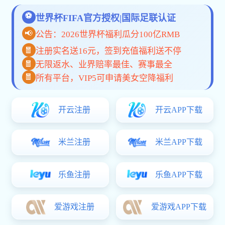
立即下载澳门十大信誉好的平台APP